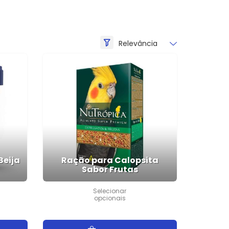
Beija
Ração para Calopsita
Sabor Frutas
Selecionar
opcionais
.