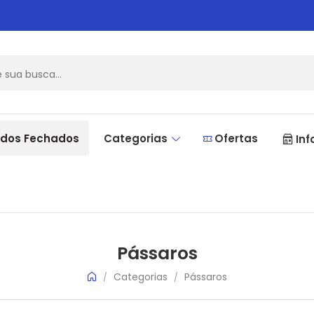
dos Fechados
Categorias
Ofertas
Inf
Pássaros
Categorias
Pássaros
/
/