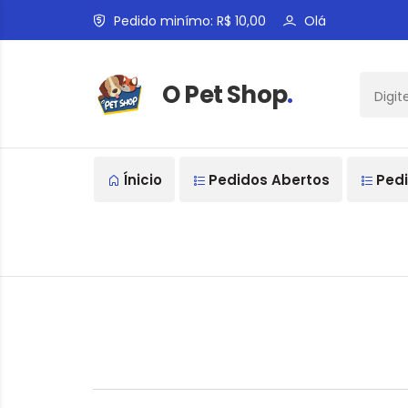
Pedido minímo: R$ 10,00
Olá
O Pet Shop
.
Ínicio
Pedidos Abertos
Pedi