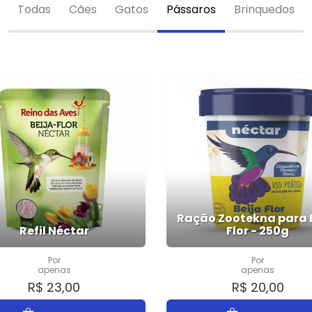
Todas
Cães
Gatos
Pássaros
Brinquedos
Ração Zootekna para 
Refil Néctar
Flor - 250g
Por
Por
apenas
apenas
R$ 23,00
R$ 20,00